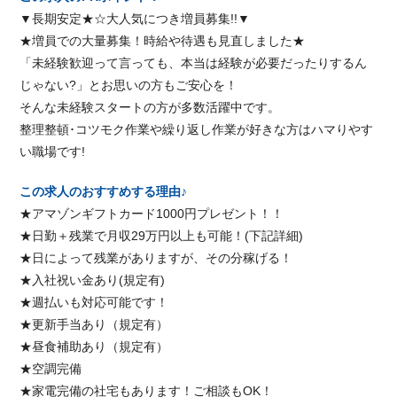
▼長期安定★☆大人気につき増員募集!!▼
★増員での大量募集！時給や待遇も見直しました★
「未経験歓迎って言っても、本当は経験が必要だったりするん
じゃない?」とお思いの方もご安心を！
そんな未経験スタートの方が多数活躍中です。
整理整頓･コツモク作業や繰り返し作業が好きな方はハマりやす
い職場です!
この求人のおすすめする理由♪
★アマゾンギフトカード1000円プレゼント！！
★日勤＋残業で月収29万円以上も可能！(下記詳細)
★日によって残業がありますが、その分稼げる！
★入社祝い金あり(規定有)
★週払いも対応可能です！
★更新手当あり（規定有）
★昼食補助あり（規定有）
★空調完備
★家電完備の社宅もあります！ご相談もOK！