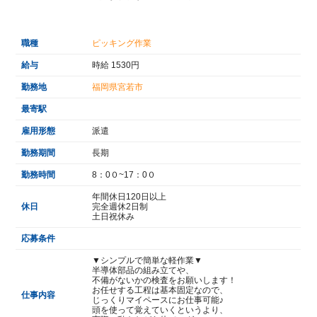
職種
ピッキング作業
給与
時給 1530円
勤務地
福岡県宮若市
最寄駅
雇用形態
派遣
勤務期間
長期
勤務時間
8：0０~17：0０
年間休日120日以上
休日
完全週休2日制
土日祝休み
応募条件
▼シンプルで簡単な軽作業▼
半導体部品の組み立てや、
不備がないかの検査をお願いします！
お任せする工程は基本固定なので、
仕事内容
じっくりマイペースにお仕事可能♪
頭を使って覚えていくというより、